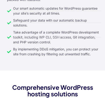
nel
Our smart automatic updates for WordPress guarantee
nel
your site’s security at all times.
Safeguard your data with our automatic backup
nel
solutions.
nel
Take advantage of a complete WordPress development
toolkit, including WP-CLI, SSH access, Git integration,
nel
and PHP version control.
nel
By implementing DDoS mitigation, you can protect your
site from crashing by filtering out unwanted traffic.
nel
nel
nel
n al
Comprehensive WordPress
nel
hosting solutions
nel