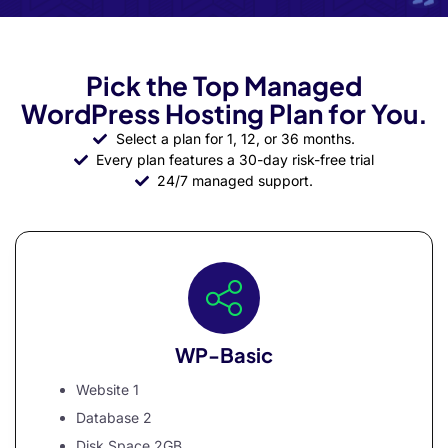
nel
nel
Pick the Top Managed
nel
WordPress Hosting Plan for You.
nel
Select a plan for 1, 12, or 36 months.
nel
Every plan features a 30-day risk-free trial
24/7 managed support.
nel
nel
nel
nel
nel
WP-Basic
n al
Website 1
n al
Database 2
Disk Space 2GB