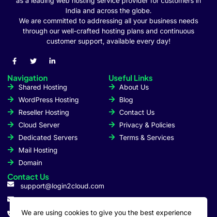
as a leading web hosting service provider for customers in
India and across the globe.
We are committed to addressing all your business needs
through our well-crafted hosting plans and continuous
customer support, available every day!
Navigation
Useful Links
Shared Hosting
About Us
WordPress Hosting
Blog
Reseller Hosting
Contact Us
Cloud Server
Privacy & Policies
Dedicated Servers
Terms & Services
Mail Hosting
Domain
Contact Us
support@login2cloud.com
sales@login2cloud.com
We are using cookies to give you the best experience
+91 800 800 7890