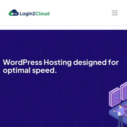
nel
nel
etleri
WordPress Hosting designed for
optimal speed.
nel
nel
nel
nel
nel