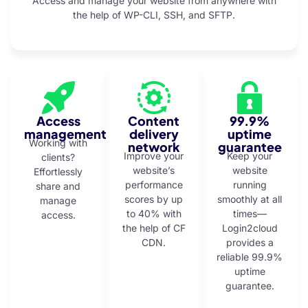
Access and manage your website from anywhere with
the help of WP-CLI, SSH, and SFTP.
ort
Access
Content
99.9%
management
delivery
uptime
Working with
network
guarantee
Improve your
Keep your
clients?
website’s
website
Effortlessly
performance
running
share and
scores by up
smoothly at all
manage
to 40% with
times—
access.
the help of CF
Login2cloud
CDN.
provides a
reliable 99.9%
uptime
guarantee.
iriş