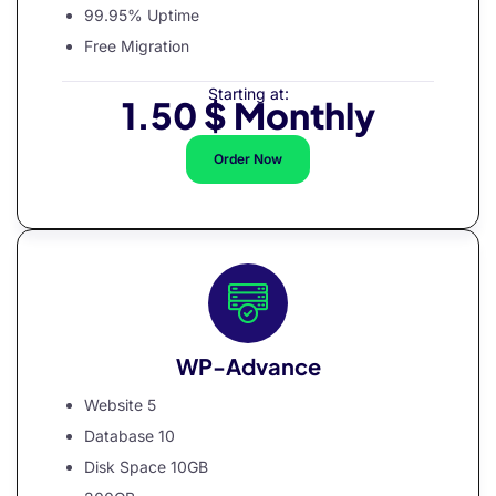
99.95% Uptime
nel
Free Migration
Starting at:
1.50 $ Monthly
nel
nel
Order Now
nel
nel
WP-Advance
nel
nel
Website 5
Database 10
Disk Space 10GB