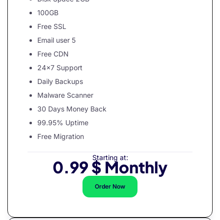
nel
100GB
nel
Free SSL
nel
Email user 5
Free CDN
nel
24×7 Support
nel
Daily Backups
nel
Malware Scanner
30 Days Money Back
nel
99.95% Uptime
nel
Free Migration
nel
Starting at:
0.99 $ Monthly
nel
nel
Order Now
nel
nel