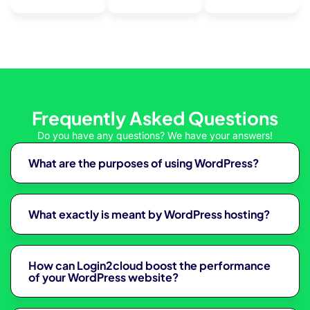
bet
nel
Frequently Asked Questions
Do you have any questions? We have your answers!
What are the purposes of using WordPress?
What exactly is meant by WordPress hosting?
no
How can Login2cloud boost the performance
of your WordPress website?