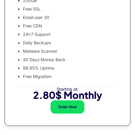
200GB
Free SSL
Email user 30
nel
Free CDN
nel
24×7 Support
Daily Backups
Malware Scanner
30 Days Money Back
k
99.95% Uptime
Free Migration
Starting at:
2.80$ Monthly
n al
Order Now
nel
nel
nel