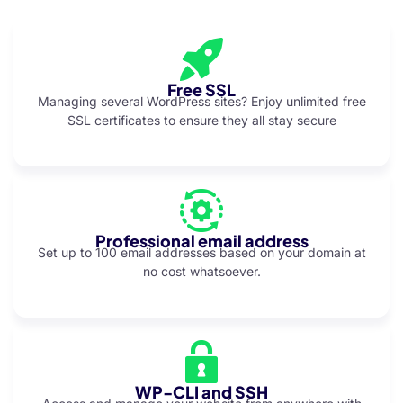
nel
nel
nel
Free SSL
Managing several WordPress sites? Enjoy unlimited free
nel
SSL certificates to ensure they all stay secure
nel
nel
nel
Professional email address
nel
Set up to 100 email addresses based on your domain at
no cost whatsoever.
nel
nel
ş
upload
WP-CLI and SSH