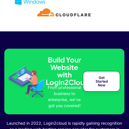
Build Your
Website
with
Get
Login2Cloud
Started
Now
From professional
business to
enterprise, we’ve
got you covered!
Launched in 2022, Login2cloud is rapidly gaining recognition