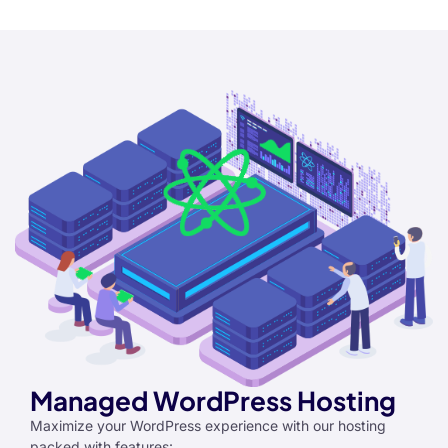
nel
nel
nel
nel
nel
nel
nel
nel
nel
Managed WordPress Hosting
nel
Maximize your WordPress experience with our hosting
nel
packed with features: