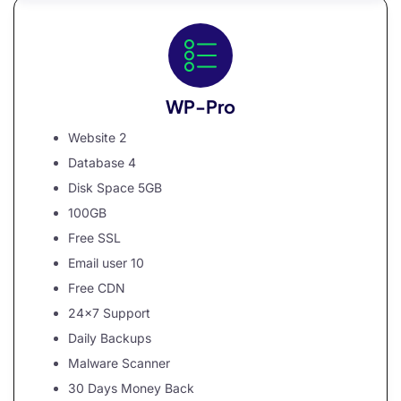
nel
nel
nel
WP-Pro
nel
Website 2
Database 4
nel
Disk Space 5GB
nel
100GB
nel
Free SSL
Email user 10
Free CDN
24×7 Support
nel
Daily Backups
Malware Scanner
30 Days Money Back
nel